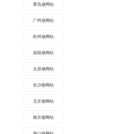
青岛做网站
广州做网站
杭州做网站
洛阳做网站
太原做网站
长沙做网站
北京做网站
南京做网站
海口做网站