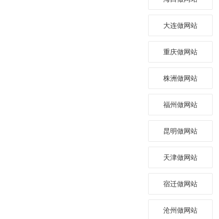
大连做网站
重庆做网站
株洲做网站
福州做网站
昆明做网站
天津做网站
宿迁做网站
沧州做网站