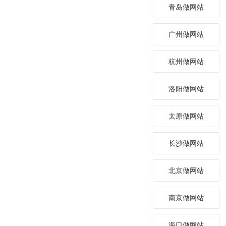
青岛做网站
广州做网站
杭州做网站
洛阳做网站
太原做网站
长沙做网站
北京做网站
南京做网站
海口做网站