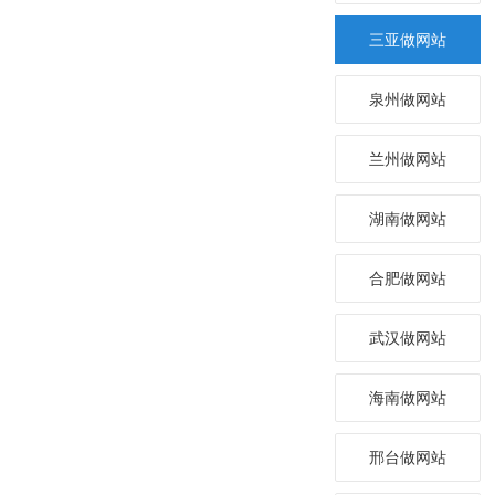
三亚做网站
泉州做网站
兰州做网站
湖南做网站
合肥做网站
武汉做网站
海南做网站
邢台做网站