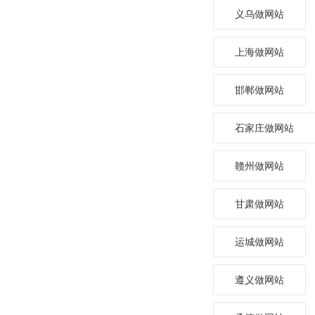
义乌做网站
上海做网站
邯郸做网站
石家庄做网站
赣州做网站
甘肃做网站
运城做网站
遵义做网站