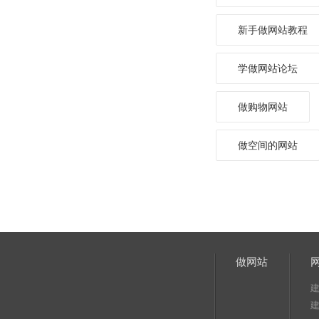
新手做网站教程
学做网站论坛
做购物网站
做空间的网站
做网站