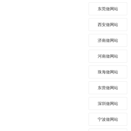
东莞做网站
西安做网站
济南做网站
河南做网站
珠海做网站
东营做网站
深圳做网站
宁波做网站